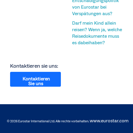
Entschädigungspolitik
von Eurostar bei
Verspätungen aus?
Darf mein Kind allein
reisen? Wenn ja, welche
Reisedokumente muss
es dabeihaben?
Kontaktieren sie uns:
Kontaktieren
Sie uns
www.eurostar.com
© 2026 Eurostar International Ltd. Alle rechte vorbehalten.